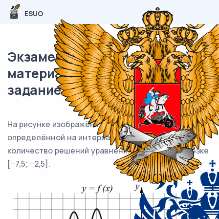
ESUO
Экзаменационный (типовой)
материал ЕГЭ / профиль / 08
задание (24) / 74
На рисунке изображён график функции y = f(x),
определённой на интервале (−10;3). Найдите
количество решений уравнения f′(x) = 0 на отрезке
[−7,5; −2,5].