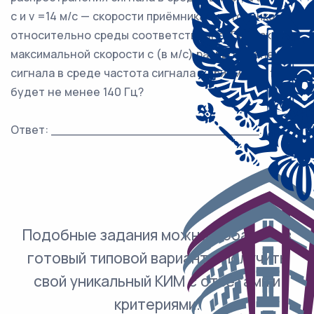
с и v =14 м/с — скорости приёмника и источника
относительно среды соответственно. При какой
максимальной скорости c (в м/с) распространения
сигнала в среде частота сигнала в приёмнике f
будет не менее 140 Гц?
Ответ: ___________________________.
Подобные задания можно добавить в
готовый типовой вариант и получить
свой уникальный КИМ с ответами и
критериями.