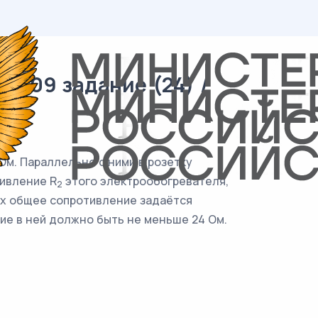
/ 09 задание (24) /
Ом. Параллельно с ними в розетку
ивление R
этого электрообогревателя,
2
х общее сопротивление задаётся
ие в ней должно быть не меньше 24 Ом.