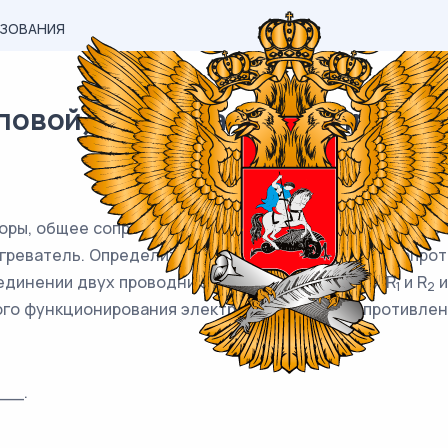
АЗОВАНИЯ
овой) материал ЕГЭ / профиль 
оры, общее сопротивление которых составляет R
= 96 
1
греватель. Определите наименьшее возможное сопрот
оединении двух проводников с сопротивлениями R
и R
и
1
2
ного функционирования электросети общее сопротивлен
__.