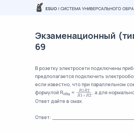
ESUO
| СИСТЕМА УНИВЕРСАЛЬНОГО ОБР
Экзаменационный (тип
69
В розетку электросети подключены приб
предполагается подключить электрообо
если известно, что при параллельном с
1
2
R
R
формулой R
=
, а для нормаль
R
1
R
2
R
1
+
R
2
общ
1
+
2
R
R
Ответ дайте в омах.
Ответ: _________________________