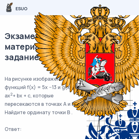
ESUO
Экзаменационный (типовой)
материал ЕГЭ / профиль / 10
задание / 49
На рисунке изображены графики
функций f(x) = 5x −13 и g(x) =
2
ax
+ bx + c, которые
пересекаются в точках A и B .
Найдите ординату точки B .
Ответ: