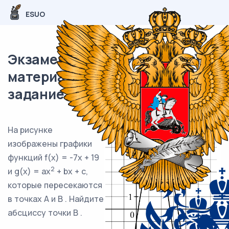
ESUO
Экзаменационный (типовой)
материал ЕГЭ / профиль / 11
задание (24) / 66
На рисунке
изображены графики
функций f(x) = -7x + 19
2
и g(x) = ax
+ bx + c,
которые пересекаются
в точках A и B . Найдите
абсциссу точки B .