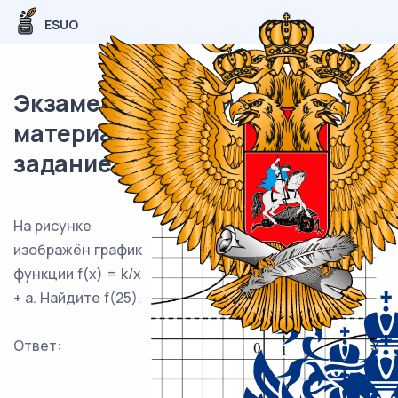
ESUO
Экзаменационный (типовой)
материал ЕГЭ / профиль / 11
задание (24) / 72
На рисунке
изображён график
функции f(x) = k/x
+ a. Найдите f(25).
Ответ: