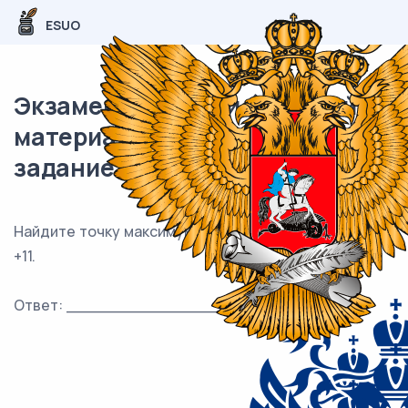
ESUO
Экзаменационный (типовой)
материал ЕГЭ / профиль / 12
задание (24) / 67
Найдите точку максимума функции y = ln( x − 7) −10x
+11.
Ответ: ___________________________.