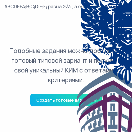
ABCDEFA
B
C
D
E
F
равна 2√3 , а её высота равна 4.
1
1
1
1
1
1
Подобные задания можно добавить в
готовый типовой вариант и получить
свой уникальный КИМ с ответами и
критериями.
Создать готовые варианты