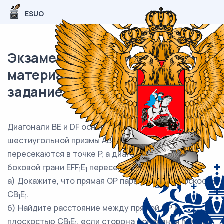
ESUO
Экзаменационный (типовой)
материал ЕГЭ / профиль / 14
задание (24) / 61
Диагонали BE и DF основания ABCDEF правильной
шестиугольной призмы ABCDEFA
B
C
D
E
F
1
1
1
1
1
1
пересекаются в точке P, а диагонали FE
и EF
1
1
боковой грани EFF
E
пересекаются в точке Q.
1
1
а) Докажите, что прямая QP параллельна плоскости
CB
E
.
1
1
б) Найдите расстояние между прямой QP и
плоскостью CB
E
, если сторона основания призмы
1
1