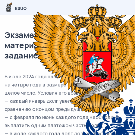
ESUO
Экзаменационный (типовой)
материал ЕГЭ / профиль / 16
задание (24) / 69
В июле 2024 года планируется взять кредит в банке
на четыре года в размере S млн рублей, где S —
целое число. Условия его возврата таковы:
— каждый январь долг увеличивается на 14 % по
сравнению с концом предыдущего года;
— с февраля по июнь каждого года необходимо
выплатить одним платежом часть долга;
— в июле каждого года долг должен составлять