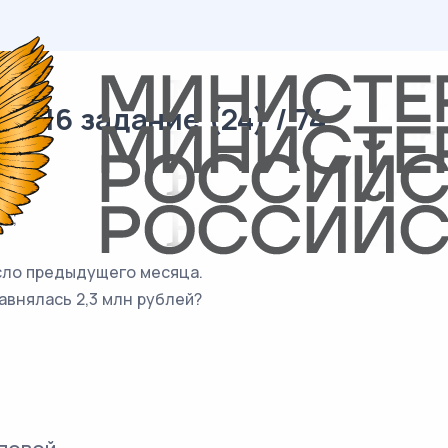
 16 задание (24) / 74
а;
исло предыдущего месяца.
авнялась 2,3 млн рублей?