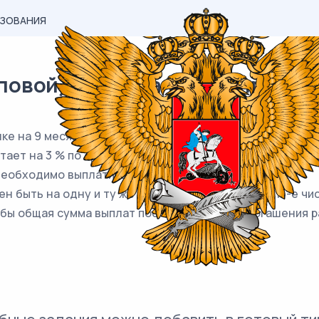
АЗОВАНИЯ
вой) материал ЕГЭ / профиль /
нке на 9 месяцев. Условия его возврата таковы:
стает на 3 % по сравнению с концом предыдущего месяц
 необходимо выплатить часть долга;
ен быть на одну и ту же сумму меньше долга на 15-е ч
обы общая сумма выплат после полного его погашения р