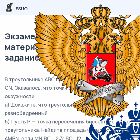
ESUO
Экзаменационный (типовой)
материал ЕГЭ / профиль / 16
задание / 48
В треугольнике ABC проведены биссектрисы BM и
CN. Оказалось, что точки B, C, M и N лежат на одной
окружности.
а) Докажите, что треугольник ABC
равнобедренный.
б) Пусть P — точка пересечения биссектрис этого
треугольника. Найдите площадь четырёхугольника
AMPN, если MN:BC =2:3; BC=12