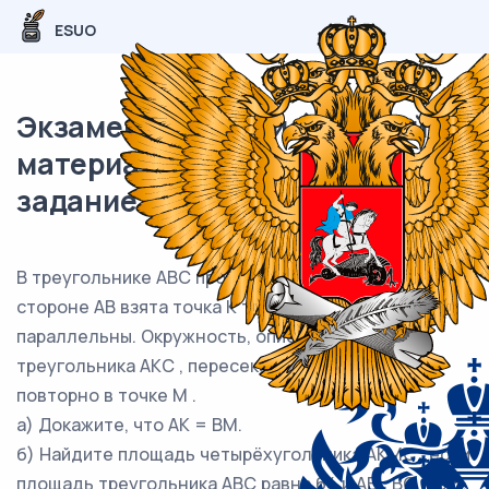
ESUO
Экзаменационный (типовой)
материал ЕГЭ / профиль / 17
задание (24) / 67
В треугольнике ABC проведена биссектриса BL . На
стороне AB взята точка K так, что отрезки KL и BC
параллельны. Окружность, описанная около
треугольника AKC , пересекает прямую BC
повторно в точке M .
а) Докажите, что AK = BM.
б) Найдите площадь четырёхугольника AKMC , если
площадь треугольника ABC равна 64 и AB : BC = 3:5.