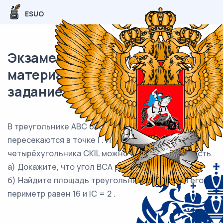
ESUO
Экзаменационный (типовой)
материал ЕГЭ / профиль / 17
задание (24) / 71
В треугольнике ABC биссектрисы AK и BL
пересекаются в точке I . Известно, что около
четырёхугольника CKIL можно описать окружность.
а) Докажите, что угол BCA равен 60° .
б) Найдите площадь треугольника ABC , если его
периметр равен 16 и IC = 2 .