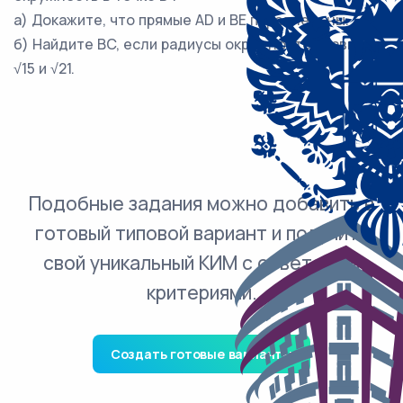
а) Докажите, что прямые AD и BE параллельны.
б) Найдите BC, если радиусы окружностей равны
√15 и √21.
Подобные задания можно добавить в
готовый типовой вариант и получить
свой уникальный КИМ с ответами и
критериями.
Создать готовые варианты