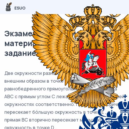
ESUO
Экзаменационный (типовой)
материал ЕГЭ / профиль / 17
задание (24) / 76
Две окружности разных радиусов касаются
внешним образом в точке C. Вершины A и B
равнобедренного прямоугольного треугольника
ABC с прямым углом C лежат на меньшей и большей
окружностях соответственно. Прямая AC вторично
пересекает бóльшую окружность в точке E , а
прямая BC вторично пересекает меньшую
окружность в точке D .