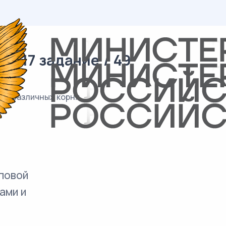
/ 17 задание / 49
ва различных корня
повой
ами и