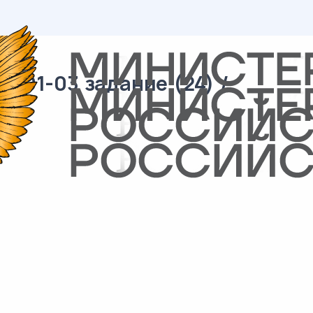
/ 01-03 задание (24) /