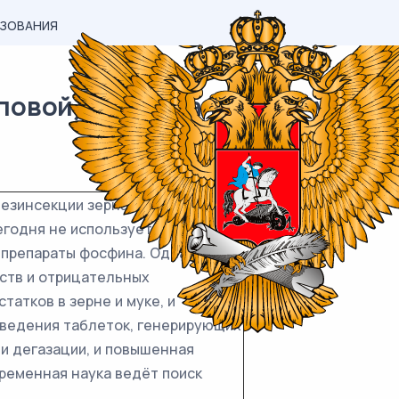
АЗОВАНИЯ
вой) материал ЕГЭ / Русский 
зинсекции зерна и
годня не используется. Для их
 препараты фосфина. Однако их
ств и отрицательных
татков в зерне и муке, и
ведения таблеток, генерирующих
 и дегазации, и повышенная
ременная наука ведёт поиск