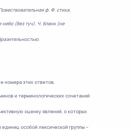
Повествовательная ф. Ф. стиха
.
 небо (без туч). Ч. бланк (не
образительностью.
те номера этих ответов.
рминов и терминологических сочетаний
ективную оценку явлений, о которых
и единиц особой лексической группы –