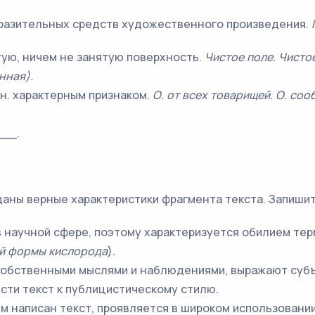
бразительных средств художественного произведения.
ую, ничем не занятую поверхность.
Чистое поле. Чистое
нная).
н. характерным признаком.
О. от всех товарищей. О. со
__.
 даны верные характеристики фрагмента текста. Запиши
в научной сфере, поэтому характеризуется обилием те
ой формы кислорода
).
 собственными мыслями и наблюдениями, выражают субъ
ести текст к публицистическому стилю.
м написан текст, проявляется в широком использовани