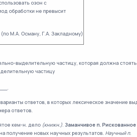
спользовать озон с
риод обработки не превысит
(по М.А. Осману, Г.А. Закладному)
ельно-выделительную частицу, которая должна стоять н
выделительную частицу
__.
е варианты ответов, в которых лексическое значение в
мера ответов.
ятое кем-н. дело
(книжн.
)
.
Заманчивое п. Рискованное 
 на получение новых научных результатов.
Научный п.