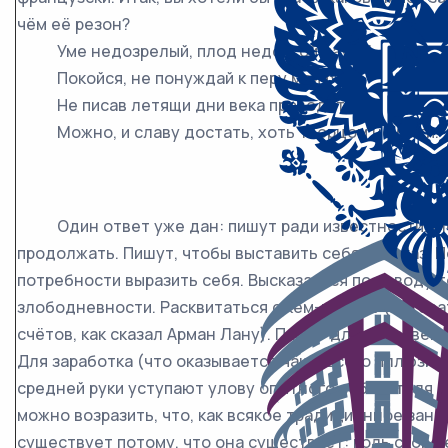
чём её резон?
Уме недозрелый, плод недолгой науки!
Покойся, не понуждай к перу мои руки:
Не писав летящи дни века проводити
Можно, и славу достать, хоть творцом не быти.
Один ответ уже дан: пишут ради известности. М
продолжать. Пишут, чтобы выставить себя напоказ. 
потребности выразить себя. Высказаться по поводу т
злободневности. Расквитаться с кем-нибудь (литера
счётов, как сказал Арман Лану). Пишут для собствен
Для заработка (что оказывается чаще всего иллюзие
средней руки уступают улову опытного собирателя п
можно возразить, что, как всякое традиционное заня
существует потому, что она существует: коль скоро 