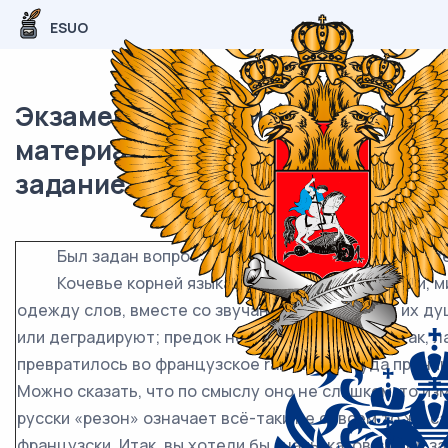
ESUO
Экзаменационный (типовой)
материал ЕГЭ / Русский / 01-03
задание (24) / 78
Был задан вопрос: в чём оправдание художестве
Кочевье корней языка ведёт их в новые земли, ми
одежду слов, вместе со звучанием изменяется их ду
или деградируют; предок не узнал бы потомка. Так, л
превратилось во французское raison, а оттуда проник
Можно сказать, что по смыслу оно не слишком-то изме
русски «резон» означает всё-таки не совсем то же са
французски. Итак, вы хотели бы знать, каков смысл з