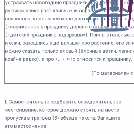
устраивать новогодние праздники для детей. С тех по
русском языке разошлись: ель осталась названием де
появилось по меньшей мере два новых значения: пр
(«наряженное к празднику дерево с огнями и игрушк
(«детский праздник с подарками»). Прилагательные,
и ёлки, разошлись ещё дальше: про растение, его зап
можно сказать только еловый (ёлочные ветки, лапни
крайне редко), а про <...>, что относится к празднику
(По материалам п
1. Самостоятельно подберите определительное
местоимение, которое должно стоять на месте
пропуска в третьем (3) абзаце текста. Запишите
это местоимение.