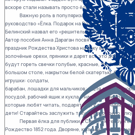
вскоре стали называть просто ёлкой.
Важную роль в популяризации ёлок сыграло пед
руководство «Ёлка. Подарок на Рождество», вышедшее
Белинский назвал его «решительно первой хорошей к
Автор пособия Анна Дараган посвятила его августей
праздник Рождества Христова на ёлку вешают конфет
золочёные орехи, пряники и дарят всё это добрым де
будут гореть свечки голубые, красные, зелёные и бе
большом столе, накрытом белой скатертью, будут л
игрушки: солдаты,
барабан, лошадки для мальчиков; а для девочек коро
посудой, рабочий ящик и кукла с настоящими волоса
которые любят читать, подарят книгу с разными карт
дети! Старайтесь заслужить такую прекрасную ёлку»
Первая ёлка для публики в Санкт-Петербурге бы
Рождество 1852 года. Дворяне, купцы и промышленни