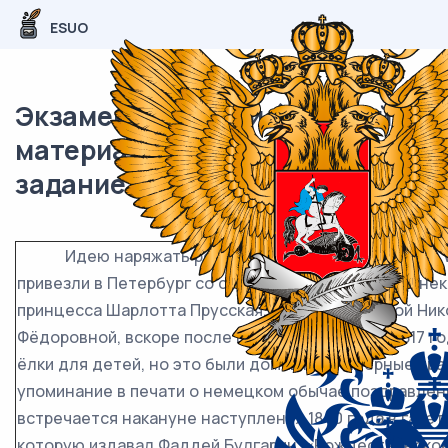
ESUO
Экзаменационный (типовой)
материал ЕГЭ / Русский / 01-03
задание (24) / 94
Идею наряжать рождественское дерево (нем. W
привезли в Петербург со своей родины немцы. По не
принцесса Шарлотта Прусская, ставшая супругой Ник
Фёдоровной, вскоре после приезда в Россию в 1817 г
ёлки для детей, но это были домашние камерные пра
упоминание в печати о немецком обычае поздравлен
встречается накануне наступления 1840 года в газет
которую издавал Фаддей Булгарин. «Рождественское