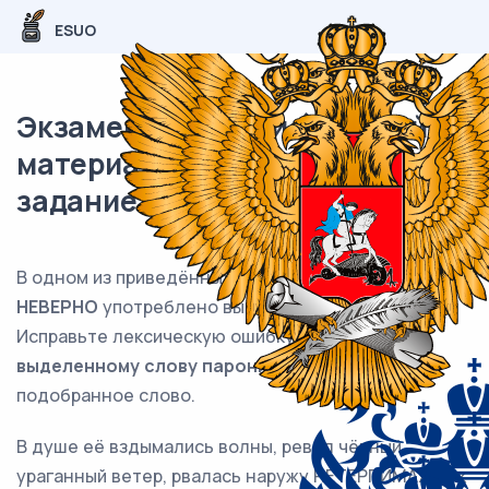
ESUO
Экзаменационный (типовой)
материал ЕГЭ / Русский / 05
задание (24) / 83
В одном из приведённых ниже предложений
НЕВЕРНО
употреблено выделенное слово.
Исправьте лексическую ошибку,
подобрав к
выделенному слову пароним
. Запишите
подобранное слово.
В душе её вздымались волны, ревел чёрный
ураганный ветер, рвалась наружу НЕТЕРПИМАЯ, как