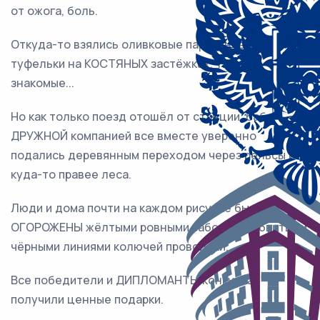
от ожога, боль.
Откуда-то взялись оливковые парусиновые
туфельки на КОСТЯНЫХ застёжках, такие
знакомые...
Но как только поезд отошёл от станции, бабы
ДРУЖНОЙ компанией все вместе уверенно
подались деревянным переходом через рельсы и
куда-то правее леса.
Люди и дома почти на каждом рисунке были
ОГОРОЖЕНЫ жёлтыми ровными заборами, обвитыми
чёрными линиями колючей проволоки.
Все победители и ДИПЛОМАНТЫ конкурса
получили ценные подарки.