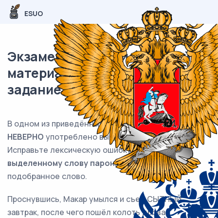
ESUO
Экзаменационный (типовой)
материал ЕГЭ / Русский / 05
задание (24) / 84
В одном из приведённых ниже предложений
НЕВЕРНО
употреблено выделенное слово.
Исправьте лексическую ошибку,
подобрав к
выделенному слову пароним
. Запишите
подобранное слово.
Проснувшись, Макар умылся и съел СЫТНЫЙ
завтрак, после чего пошёл колоть дрова.