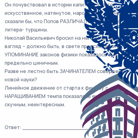
Он почувствовал в истории капитана что-то
искусственное, натянутое, нарочитое – нынче
сказали бы, что Попов РАЗЛИЧАЛ литературу от
литера- турщины.
Николай Васильевич бросил на него возмущённый
взгляд – должно быть, в свете происходящего
УПОМИНАНИЕ законов физики показалось ему
предельно циничным.
Разве не лестно быть ЗАЧИНАТЕЛЕМ совершенно
новой науки?
Линейное движение от старта к финишу с
НАРАЩИВАНИЕМ темпа показалось ему сейчас
скучным, неинтересным.
Ответ: ___________________________.