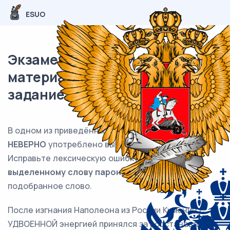
ESUO
Экзаменационный (типовой)
материал ЕГЭ / Русский / 05
задание (24) / 97
В одном из приведённых ниже предложений
НЕВЕРНО
употреблено выделенное слово.
Исправьте лексическую ошибку,
подобрав к
выделенному слову пароним
. Запишите
подобранное слово.
После изгнания Наполеона из России Куманин с
УДВОЕННОЙ энергией принялся за восстановление