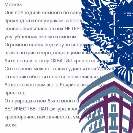
Москвы.
Они побродили немного по саду, наслаждаясь
прохладой и полумраком, а после вышли на улицу, и
снова навалилась на них НЕТЕРПИМАЯ духота,
усугублённая пылью и смогом.
Огромное пламя подкинуло вверх крыши зáмка,
взрыв потряс озеро, падающими камнями начало
бить людей, пожар ОХВАТИЛ крепость и склады.
Со стороны можно только удивляться УДАЧНОМУ
стечению обстоятельств, позволивших сыну
бедного костромского боярина занять царский
престол.
От природы в нём было много царственного:
ВЕЛИЧЕСТВЕННАЯ фигура, красота лица,
красноречие, находчивость, ум, несокрушимая
воля.