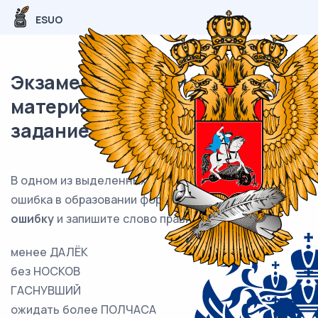
ESUO
Экзаменационный (типовой)
материал ЕГЭ / Русский / 07
задание (24) / 103
В одном из выделенных ниже слов допущена
ошибка в образовании формы слова.
Исправьте
ошибку
и запишите слово правильно.
менее ДАЛЁК
без НОСКОВ
ГАСНУВШИЙ
ожидать более ПОЛЧАСА