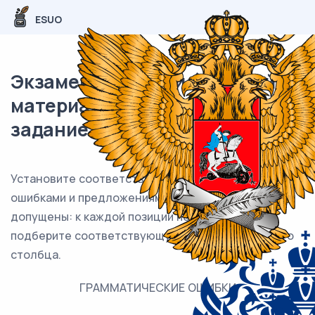
ESUO
Экзаменационный (типовой)
материал ЕГЭ / Русский / 08
задание (24) / 103
Установите соответствие между грамматическими
ошибками и предложениями, в которых они
допущены: к каждой позиции первого столбца
подберите соответствующую позицию из второго
столбца.
ГРАММАТИЧЕСКИЕ ОШИБКИ