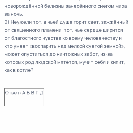
новорождённой белизны занесённого снегом мира
за ночь.
9) Неужели тот, в чьей душе горит свет, зажжённый
от священного пламени, тот, чьё сердце ширится
от благостного чувства ко всему человечеству и
кто умеет «воспарить над мелкой суетой земной»,
может опуститься до ничтожных забот, из-за
которых род людской мятётся, мучит себя и кипит,
как в котле?
Ответ:
А
Б
В
Г
Д