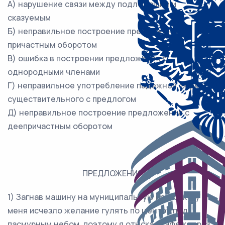
А) нарушение связи между подлежащим и
сказуемым
Б) неправильное построение предложения с
причастным оборотом
В) ошибка в построении предложения с
однородными членами
Г) неправильное употребление падежной формы
существительного с предлогом
Д) неправильное построение предложения с
деепричастным оборотом
ПРЕДЛОЖЕНИЯ
1) Загнав машину на муниципальную парковку, у
меня исчезло желание гулять по центру под
пасмурным небом, поэтому я отыскал кафе как раз