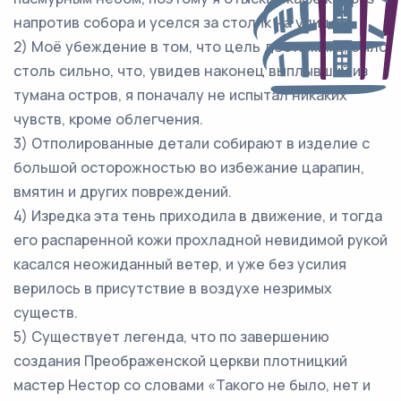
напротив собора и уселся за столик на улице.
2) Моё убеждение в том, что цель достижима, было
столь сильно, что, увидев наконец выплывший из
тумана остров, я поначалу не испытал никаких
чувств, кроме облегчения.
3) Отполированные детали собирают в изделие с
большой осторожностью во избежание царапин,
вмятин и других повреждений.
4) Изредка эта тень приходила в движение, и тогда
его распаренной кожи прохладной невидимой рукой
касался неожиданный ветер, и уже без усилия
верилось в присутствие в воздухе незримых
существ.
5) Существует легенда, что по завершению
создания Преображенской церкви плотницкий
мастер Нестор со словами «Такого не было, нет и