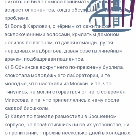
никого: не было смысла принимать во внимание
возраст оппонентов, когда обсуждалась научная
проблема.
3) Вольф Карлович, с чёрным от сажи лицом и
всклокоченными волосами, крылатым демоном
носился по вагонам, отдавая команды, ругая
нерадивых медбратьев, давая советы линейным
врачам, подбадривая пациентов.
4) В Обнинске вокруг него по-прежнему бурлила,
клокотала молодёжь его лаборатории, и те
молодые, что наезжали из Москвы, и те, что
тянулись, не могли оторваться от него со времён
Миассова, и те, что прилеплялись к нему после
каждой биошколы.
5) Кадет по приезде разместили в брошенном
корпусе, не позаботившись ни об их устройстве, ни
о пропитании, – прожив несколько дней в холодных