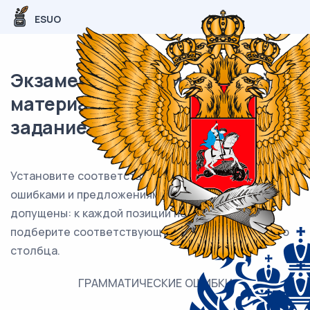
ESUO
Экзаменационный (типовой)
материал ЕГЭ / Русский / 08
задание (24) / 85
Установите соответствие между грамматическими
ошибками и предложениями, в которых они
допущены: к каждой позиции первого столбца
подберите соответствующую позицию из второго
столбца.
ГРАММАТИЧЕСКИЕ ОШИБКИ