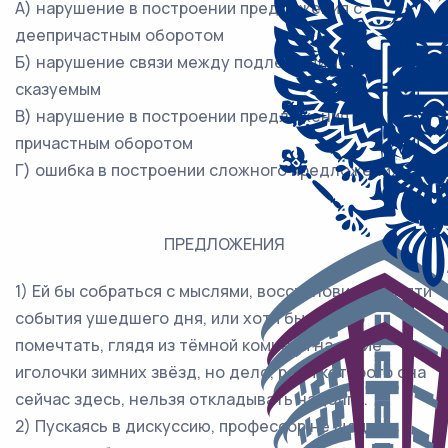
А) нарушение в построении предложения с
деепричастным оборотом
Б) нарушение связи между подлежащим и
сказуемым
В) нарушение в построении предложения с
причастным оборотом
Г) ошибка в построении сложного предложения
ПРЕДЛОЖЕНИЯ
1) Ей бы собраться с мыслями, восстановив в памяти
события ушедшего дня, или хотя бы просто
помечтать, глядя из тёмной комнаты на яркие
иголочки зимних звёзд, но дело, ради которого она
сейчас здесь, нельзя откладывать надолго.
2) Пускаясь в дискуссию, профессор не щадил