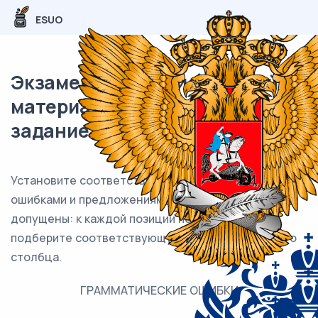
ESUO
Экзаменационный (типовой)
материал ЕГЭ / Русский / 08
задание (24) / 89
Установите соответствие между грамматическими
ошибками и предложениями, в которых они
допущены: к каждой позиции первого столбца
подберите соответствующую позицию из второго
столбца.
ГРАММАТИЧЕСКИЕ ОШИБКИ