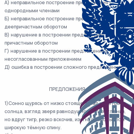
А) неправильное построение предложения с
однородными членами
Б) неправильное построение предложения с
деепричастным оборотом
В) нарушение в построении предложения с
причастным оборотом
Г) нарушение в построении предложения с
несогласованным приложением
Д) ошибка в построении сложного предложения
ПРЕДЛОЖЕНИЯ
1)Сонно щурясь от низко стоящего над хребтом
солнца, взгляд зверя равнодушно скользнул вниз,
но вдруг тигр, резко вскочив, изогнул коромыслом
широкую тёмную спину.