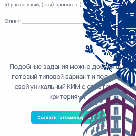
5) раста..вший, (они) пропол..т (грядки)
Ответ: ___________________________.
Подобные задания можно добавить в
готовый типовой вариант и получить
свой уникальный КИМ с ответами и
критериями.
Создать готовые варианты