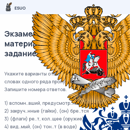
ESUO
Экзаменационный (типовой)
материал ЕГЭ / Русский / 12
задание (24) / 103
Укажите варианты ответов, в которых во всех
словах одного ряда пропущена одна и та же буква
Запишите номера ответов.
1) вспомн..вший, предусмотр..нный
2) закруч..нные (гайки), (он) бре..тся
3) (флаги) ре..т, кол..щее (оружие)
4) вид..мый, (он) тон..т (в воде)