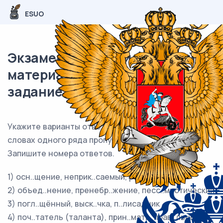
ESUO
Экзаменационный (типовой)
материал ЕГЭ / Русский / 09
задание (24) / 86
Укажите варианты ответов, в которых во всех
словах одного ряда пропущена одна и та же буква
Запишите номера ответов.
1) осн..щение, неприк..саемый, рест..врация
2) объед..нение, пренебр..жение, песс..мистический
3) погл..щённый, выск..чка, п..лисадник
4) поч..татель (таланта), прин..мать, прав..льный