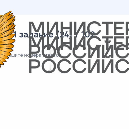
 11 задание (24) / 102
а Запишите номера ответов.