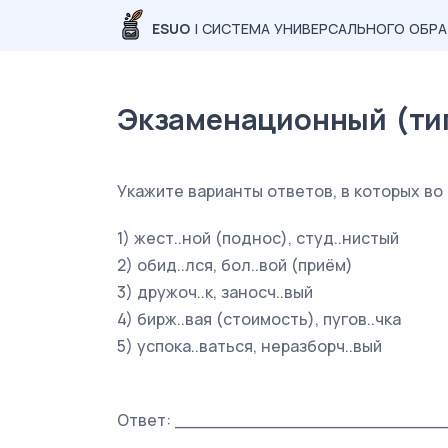
ESUO
| СИСТЕМА УНИВЕРСАЛЬНОГО ОБР
Экзаменационный (типо
Укажите варианты ответов, в которых во
1) жест..ной (поднос), студ..нистый
2) обид..лся, бол..вой (приём)
3) дружоч..к, заносч..вый
4) бирж..вая (стоимость), пугов..чка
5) успока..ваться, неразборч..вый
Ответ: _________________________