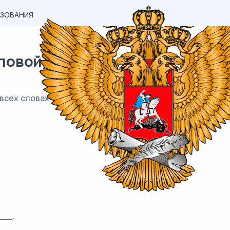
АЗОВАНИЯ
вой) материал ЕГЭ / Русский /
 всех словах одного ряда пропущена одна и та же букв
__.