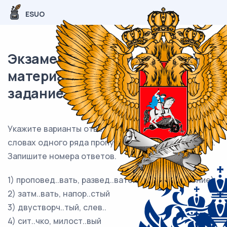
ESUO
Экзаменационный (типовой)
материал ЕГЭ / Русский / 11
задание (24) / 96
Укажите варианты ответов, в которых в обоих
словах одного ряда пропущена одна и та же буква.
Запишите номера ответов.
1) проповед..вать, развед..вательное (управление)
2) затм..вать, напор..стый
3) двустворч..тый, слев..
4) сит..чко, милост..вый