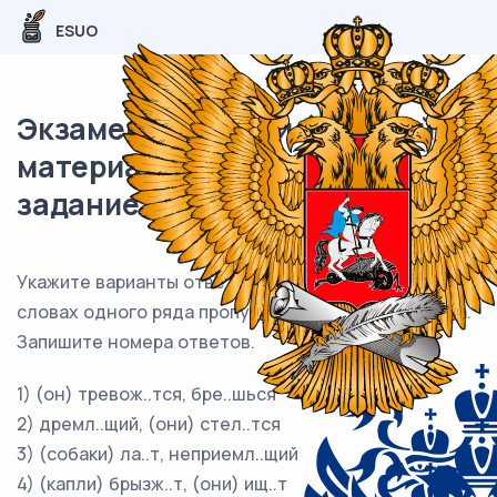
ESUO
Экзаменационный (типовой)
материал ЕГЭ / Русский / 12
задание (24) / 96
Укажите варианты ответов, в которых в обоих
словах одного ряда пропущена одна и та же буква.
Запишите номера ответов.
1) (он) тревож..тся, бре..шься
2) дремл..щий, (они) стел..тся
3) (собаки) ла..т, неприемл..щий
4) (капли) брызж..т, (они) ищ..т