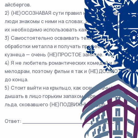
айсбергов.
2) (НЕ)ОСОЗНАВАЯ сути правил коммуникации,
люди знакомы с ними на словах, забывая о том, что
их необходимо использовать каждый день.
3) Самостоятельно осваивать технологию
обработки металла и получать профессию
кузнеца — очень (НЕ)ПРОСТОЕ занятие.
4) Я не любитель романтических комедий и лёгких
мелодрам, поэтому фильм я так и (НЕ)ДОСМОТРЕЛ
до конца.
5) Стоит выйти на крыльцо, как осень начнёт
дышать в лицо горьким запахом первого тонкого
льда, сковавшего (НЕ)ПОДВИЖНЫЕ воды.
Ответ: ___________________________.