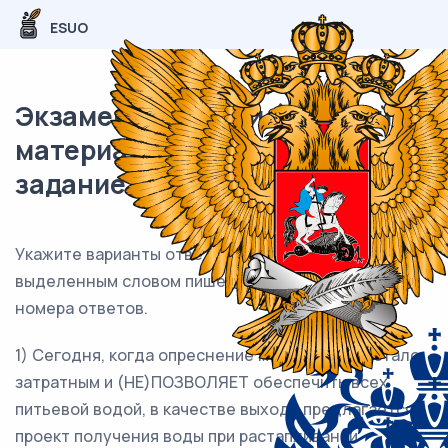
ESUO
Экзаменационный (типовой)
материал ЕГЭ / Русский / 13
задание (24) / 186
Укажите варианты ответов, в которых НЕ с
выделенным словом пишется
СЛИТНО
. Запишите
номера ответов.
1) Сегодня, когда опреснение морской воды стало
затратным и (НЕ)ПОЗВОЛЯЕТ обеспечить всех
питьевой водой, в качестве выхода предлагается
проект получения воды при растапливании