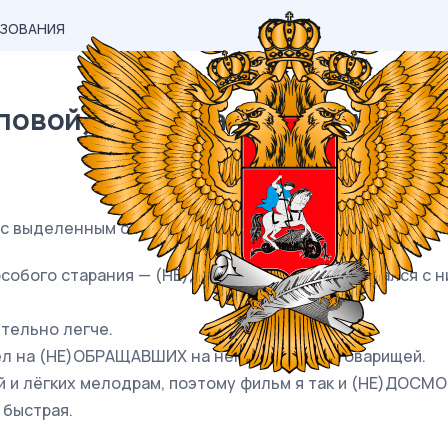
АЗОВАНИЯ
вой) материал ЕГЭ / Русский /
Е с выделенным словом пишется
СЛИТНО
. Запишите ном
особого старания — (НЕ)ДАРОМ все, кто сталкивался с 
ительно легче.
ел на (НЕ)ОБРАЩАВШИХ на него внимания товарищей.
й и лёгких мелодрам, поэтому фильм я так и (НЕ)ДОСМ
 быстрая.