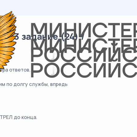
 13 задание (24) /
ера ответов.
ним по долгу службы, впредь
ОТРЕЛ до конца.