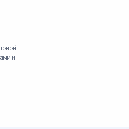
повой
ами и