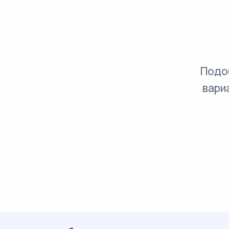
Подо
вари