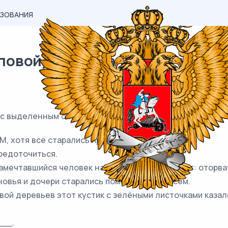
АЗОВАНИЯ
вой) материал ЕГЭ / Русский /
Е с выделенным словом пишется
СЛИТНО
. Запишите ном
М, хотя все старались приободрить друг друга.
редоточиться.
 замечтавшийся человек на отдалённый предмет: оторв
овья и дочери старались помогать ей во всём.
ой деревьев этот кустик с зелёными листочками казал
___.