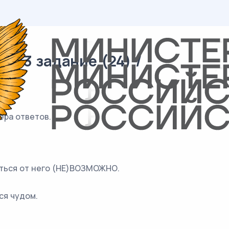
 13 задание (24) /
ера ответов.
аться от него (НЕ)ВОЗМОЖНО.
ся чудом.