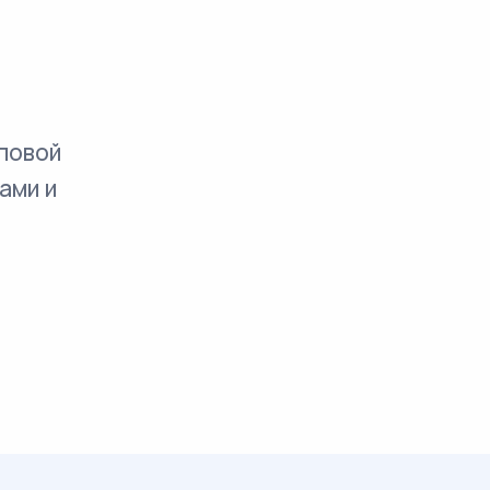
повой
ами и