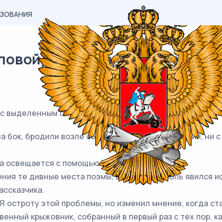
АЗОВАНИЯ
вой) материал ЕГЭ / Русский /
Е с выделенным словом пишется
СЛИТНО
. Запишите ном
 на бок, бродили возле сенного стога, чей пьянящий, н
ца освещается с помощью электрических ламп.
ения те дивные места поэмы, в которых Гоголь явился 
ассказчика.
 остроту этой проблемы, но изменил мнение, когда ст
венный крыжовник, собранный в первый раз с тех пор, к