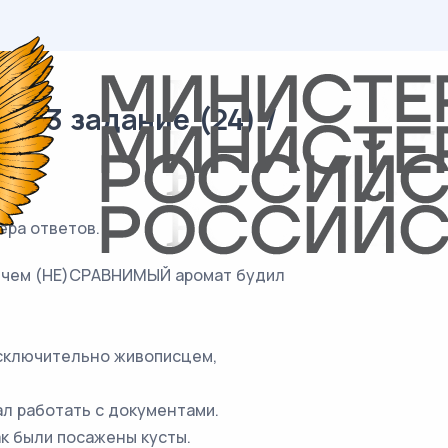
 13 задание (24) /
ера ответов.
и с чем (НЕ)СРАВНИМЫЙ аромат будил
исключительно живописцем,
ал работать с документами.
ак были посажены кусты.