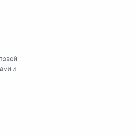
повой
ами и