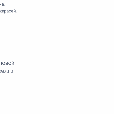
на.
карасей.
повой
ами и