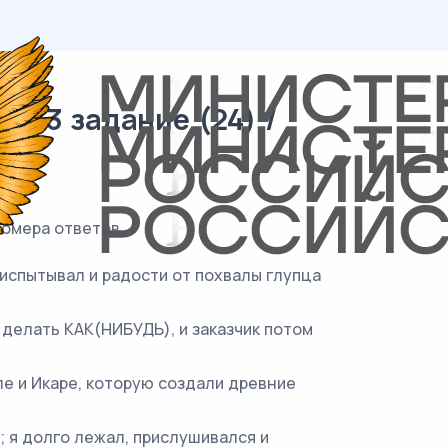
 13 задание (24) /
номера ответов.
е испытывал и радости от похвалы глупца
делать КАК(НИБУДЬ), и заказчик потом
ле и Икаре, которую создали древние
; я долго лежал, прислушивался и