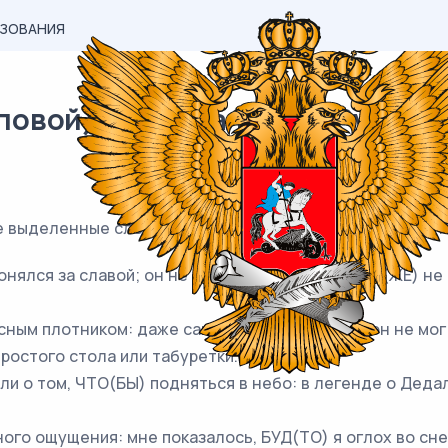
АЗОВАНИЯ
вой) материал ЕГЭ / Русский /
се выделенные слова пишутся
ЧЕРЕЗ ДИФИС
. Запишите 
гонялся за славой; он не пугался критики, но ТАК(ЖЕ) н
ым плотником: даже самую простую работу он не мог 
ростого стола или табуретки.
ли о том, ЧТО(БЫ) подняться в небо: в легенде о Деда
ого ощущения: мне показалось, БУД(ТО) я оглох во сне