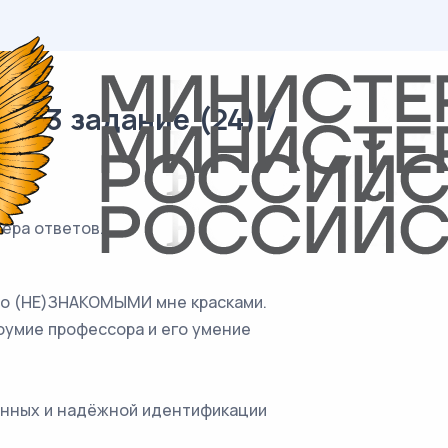
 13 задание (24) /
ера ответов.
нно (НЕ)ЗНАКОМЫМИ мне красками.
оумие профессора и его умение
анных и надёжной идентификации