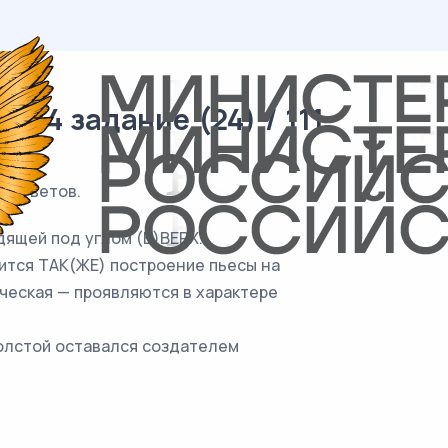
 14 задание (24) / 111
а ответов.
дящей под углом (В)ВЕРХ.
сится ТАК(ЖЕ) построение пьесы на
ческая — проявляются в характере
 Толстой оставался создателем