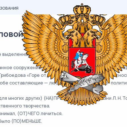
АЗОВАНИЯ
вой) материал ЕГЭ / Русский /
се выделенные слова пишутся
СЛИТНО
. Запишите номер
ранное сооружение, (НА)ПОДОБИЕ огромной рельсы, ухо
Грибоедова «Горе от ума», помимо всего прочего, отно
 обе составляющие — любовная и общественно- полити
 и для многих других) (НА)ПРОТЯЖЕНИИ всей жизни Л. Н.
твенного творчества.
понимал, (ОТ)ЧЕГО лечиться.
и было (ПО)МЕНЬШЕ.