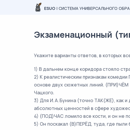
ESUO
| СИСТЕМА УНИВЕРСАЛЬНОГО ОБР
Экзаменационный (типо
Укажите варианты ответов, в которых в
1) В дальнем конце коридора стояло ст
2) К реалистическим признакам комедии 
основе двух сюжетных линий. (ПРИ)ЧЁМ
Чацкого.
3) Для И. А. Бунина (точно ТАК(ЖЕ), как
абсолютных ценностей в сфере художес
4) (ПОД)ЧАС ломило все кости, и он не 
5) Он поскакал (В)ПЕРЁД, туда, где пыл