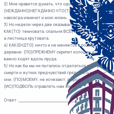
2) Мне нравится думать, что однажды
(НЕЖДАННО)НЕГАДАННО ЧТО(ТО) упадёт с небес и
навсегда изменит и мою жизнь.
3) Но недели через две оказывалось, что кухня
КАК(ТО) темновата, спальня ВСЁ(ТАКИ) шумновата,
а лестница крутовата.
4) КАК(БУДТО) ничто и не меняется в родной
деревне: (ПО)ПРЕЖНЕМУ скрипит колодец и гуси
важно ходят вдоль пруда.
5) Но как бы мы ни пытались отделаться от страха
смерти и жутких предчувствий грядущего конца —
они, (ПО)МОЕМУ, не исчезают, а продолжают
(ИС)ПОДВОЛЬ отравлять нам жизнь.
Ответ: ___________________________.