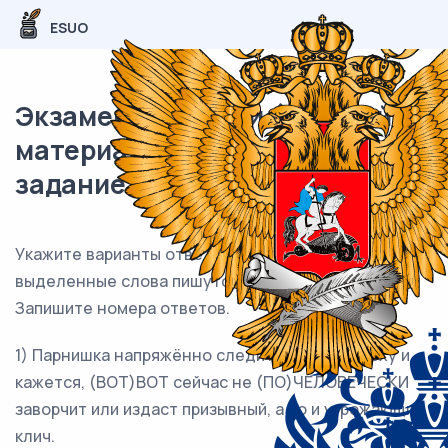
ESUO
Экзаменационный (типовой)
материал ЕГЭ / Русский / 14
задание (24) / 131
Укажите варианты ответов, в которых все
выделенные слова пишутся
ЧЕРЕЗ ДЕФИС
.
Запишите номера ответов.
1) Парнишка напряжённо следит за нами сверху и,
кажется, (ВОТ)ВОТ сейчас не (ПО)ЧЕЛОВЕЧЕСКИ
заворчит или издаст призывный, а то и угрожающий
клич.