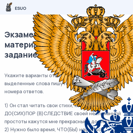
ESUO
Экзаменационный (типовой)
материал ЕГЭ / Русский / 14
задание (24) / 149
Укажите варианты ответов, в которых все
выделенные слова пишутся
СЛИТНО
. Запишите
номера ответов.
1) Он стал читать свои стихи, которые и
ДО(СИХ)ПОР (В)СЛЕДСТВИЕ своей неслыханной
простоты кажутся мне прекрасными до слёз.
2) Нужно было время, ЧТО(БЫ) научиться