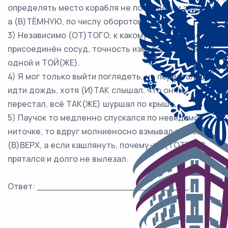
определять место корабля не по солнцу и звёздам,
а (В)ТЁМНУЮ, по числу оборотов двигателя.
3) Независимо (ОТ)ТОГО, к какому колену будет
присоединён сосуд, точность измерения будет
одной и ТОЙ(ЖЕ).
4) Я мог только выйти поглядеть, не перестал ли
идти дождь, хотя (И)ТАК слышал, что он не
перестал, всё ТАК(ЖЕ) шуршал по крыше.
5) Паучок то медленно спускался по невидимой
ниточке, то вдруг молниеносно взмывал по ней
(В)ВЕРХ, а если кашлянуть, почему-то (ТОТ)ЧАС
прятался и долго не вылезал.
Ответ: ___________________________.