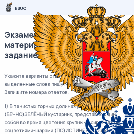
ESUO
Экзаменационный (типовой)
материал ЕГЭ / Русский / 14
задание (24) / 157
Укажите варианты ответов, в которых все
выделенные слова пишутся
ЧЕРЕЗ ДЕФИС.
Запишите номера ответов.
1) В тенистых горных долинах растёт ещё один
(ВЕЧНО)ЗЕЛЁНЫЙ кустарник, представляющий
собой во время цветения крупными сиреневыми
соцветиями-шарами (ПО)ИСТИНЕ сказочное