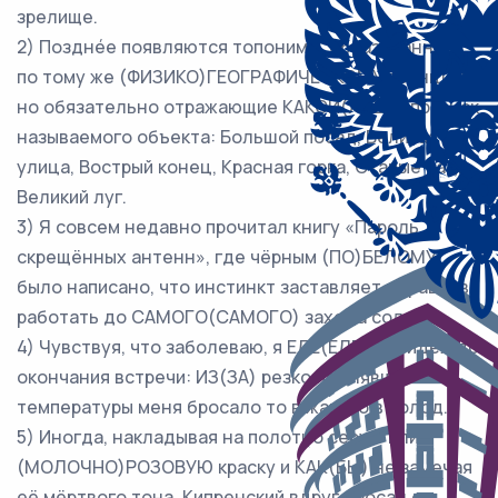
зрелище.
2) Позднéе появляются топонимы, образованные
по тому же (ФИЗИКО)ГЕОГРАФИЧЕСКОМУ принципу,
но обязательно отражающие КАКОЙ(ЛИБО) признак
называемого объекта: Большой посад, Великая
улица, Вострый конец, Красная горка, Старые сады,
Великий луг.
3) Я совсем недавно прочитал книгу «Пароль
скрещённых антенн», где чёрным (ПО)БЕЛОМУ
было написано, что инстинкт заставляет муравьёв
работать до САМОГО(САМОГО) захода солнца.
4) Чувствуя, что заболеваю, я ЕЛЕ(ЕЛЕ) досидел до
окончания встречи: ИЗ(ЗА) резко поднявшейся
температуры меня бросало то в жар, то в холод.
5) Иногда, накладывая на полотно серую или
(МОЛОЧНО)РОЗОВУЮ краску и КАК(БЫ) не замечая
её мёртвого тона, Кипренский вдруг бросал с