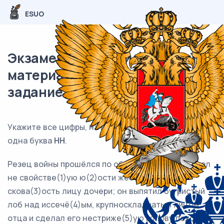
ESUO
Экзаменационный (типовой)
материал ЕГЭ / Русский / 15
задание (24) / 103
Укажите все цифры, на месте которых пишется
одна буква
НН
.
Резец войны прошёлся по обоим лицам: он придал
не свойстве(1)ую ю(2)ости жестковатость и
скова(3)ость лицу дочери; он выпятил бугристый
лоб над иссечё(4)ым, крупноскладчатым лицом
отца и сделал его нестриже(5)ую голову похожей