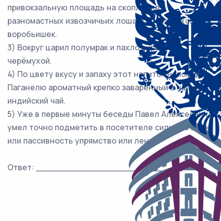
привокзальную площадь на скопление
разномастных извозчичьих лошадок и на махоньких
воробьишек.
3) Вокруг царил полумрак и пахло сиренью и
черёмухой.
4) По цвету вкусу и запаху этот напиток напоминал
Паганелю ароматный крепко заваренный в чайнике
индийский чай.
5) Уже в первые минуты беседы Павел Алексеевич
умел точно подметить в посетителе сильную волю
или пассивность упрямство или лень.
Ответ: ___________________________.