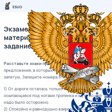
ESUO
Экзаменационный (типовой)
материал ЕГЭ / Русский / 16
задание (24) / 90
Расставьте знаки препинания
. Укажите
предложения, в которых нужно поставить
ОДНУ
запятую. Запишите номера этих предложений.
1) От дороги осталась только неверная всё время
осыпающаяся под ногами тропинка и идти по ней
надо было осторожно.
2) Спокойно и равнодушно взирали они на тесную