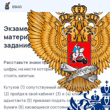
ESUO
Экзаменационный (типовой)
материал ЕГЭ / Русский / 17
задание (24) / 93
Расставьте знаки препинания:
укажите все
цифры, на месте которых в предложении должны
стоять запятые.
Кутузов (1) сопутствуемый австрийским генералом
(2) пройдя в свой кабинет (3) и (4) кликнув
адъютанта (5) приказал подать себе некоторые
бумаги (6) касающиеся состояния приходивших