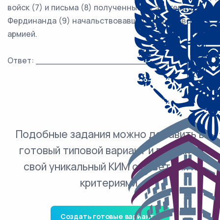
войск (7) и письма (8) полученные от эрцгерцога
Фердинанда (9) начальствовавшего передовою
армией.
Ответ: ___________________________.
Подобные задания можно добавить в
готовый типовой вариант и получить
свой уникальный КИМ с ответами и
критериями.
Создать готовые варианты