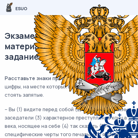
ESUO
Экзаменационный (типовой)
материал ЕГЭ / Русский / 17
задание (24) / 98
Расставьте знаки препинания:
укажите все
цифры, на месте которых в предложении должны
стоять запятые.
– Вы (1) видите перед собой (2) господа присяжные
заседатели (3) характерное преступление конца
века, носящее на себе (4) так сказать (5)
специфические черты того печального явления