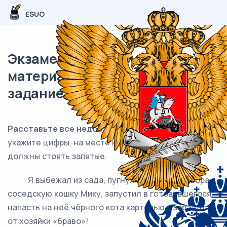
ESUO
Экзаменационный (типовой)
материал ЕГЭ / Русский / 18
задание (24) / 105
Расставьте все недостающие знаки препинания:
укажите цифры, на месте которых в предложениях
должны стоять запятые.
Я выбежал из сада, пугнул со стороны двора
соседскую кошку Мику, запустил в готовившегося
напасть на неё чёрного кота картечью и заработал
от хозяйки «браво»!