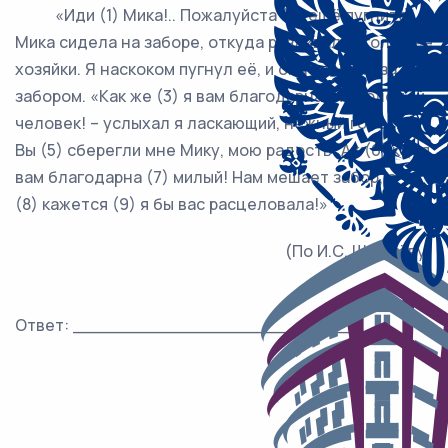
«Иди (1) Мика!.. Пожалуйста (2) ещё пугните!..»
Мика сидела на заборе, откуда разливался голос её
хозяйки. Я наскоком пугнул её, и она пропала за
забором. «Как же (3) я вам благодарна (4) молодой
человек! – услыхал я ласкающий, нежный голос. –
Вы (5) сберегли мне Мику, мою радость! Ах (6) как я
вам благодарна (7) милый! Нам мешает забор, а то
(8) кажется (9) я бы вас расцеловала!»
(По И.С. Шмелёву)
Ответ: ___________________________.