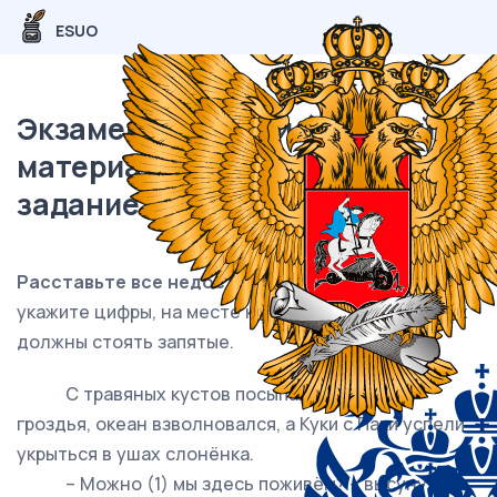
ESUO
Экзаменационный (типовой)
материал ЕГЭ / Русский / 18
задание (24) / 109
Расставьте все недостающие знаки препинания:
укажите цифры, на месте которых в предложениях
должны стоять запятые.
С травяных кустов посыпались жёлтые
гроздья, океан взволновался, а Куки с Паки успели
укрыться в ушах слонёнка.
– Можно (1) мы здесь поживём? – высунулась