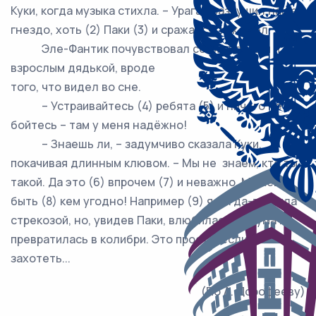
Куки, когда музыка стихла. – Ураган разрушил наше
гнездо, хоть (2) Паки (3) и сражался, как орёл.
Эле-Фантик почувствовал себя сильным и
взрослым дядькой, вроде
того, что видел во сне.
– Устраивайтесь (4) ребята (5) и ничего не
бойтесь – там у меня надёжно!
– Знаешь ли, – задумчиво сказала Куки,
покачивая длинным клювом. – Мы не знаем, кто ты
такой. Да это (6) впрочем (7) и неважно. Можешь
быть (8) кем угодно! Например (9) я когда-то была
стрекозой, но, увидев Паки, влюбилась без ума и
превратилась в колибри. Это просто, если сильно
захотеть...
(По А. Дорофееву)