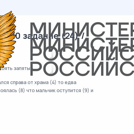
/ 20 задание (24) /
тоять запятые.
лся справа от храма (4) то едва
оялась (8) что мальчик оступится (9) и