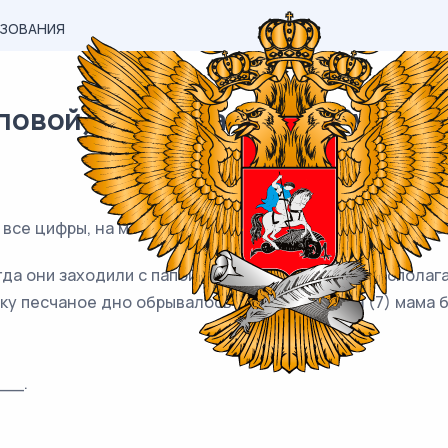
АЗОВАНИЯ
вой) материал ЕГЭ / Русский 
 все цифры, на месте которых в предложении должны с
да они заходили с папой в карьер (3) который располага
ьку песчаное дно обрывалось у самого берега (7) мама б
__.