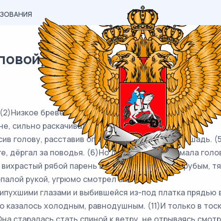
АЗОВАНИЯ
вой) материал ЕГЭ / Русский /
)Низкое бревенчатое здание небольшой станции поче
не, сильно раскачивал голые сучья берёз.
 голову, расставив оплывшие ноги, стояла лошадь. (5
е, дёргал за поводья. (6)Но лошадь не поднимала голов
растый рябой парень в кожаном пальто, с грубым, тя
палой рукой, угрюмо смотрел в землю.
хшими глазами и выбившейся из-под платка прядью вол
о казалось холодным, равнодушным. (11)И только в тос
на старалась стать спиной к ветру, не отрываясь смот