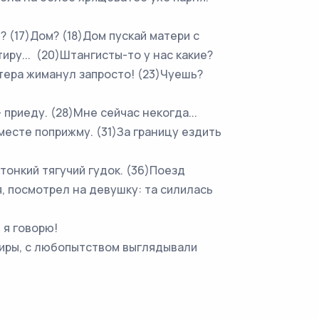
 (17)Дом? (18)Дом пускай матери с
тиру... (20)Штангисты-то у нас какие?
стера жиманул запросто! (23)Чуешь?
приеду. (28)Мне сейчас некогда...
вместе поприжму. (31)За границу ездить
нкий тягучий гудок. (36)Поезд
я, посмотрел на девушку: та силилась
 я говорю!
иры, с любопытством выглядывали