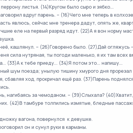
рону листья. (14)Кругом было сыро и зябко...
оворил вдруг парень. – (16)Чего мне теперь в колхозе?
ласть явлюсь, сейчас мне тренера дадут, опять же, квар
учшие еле на первый разряд идут. (22)А я вон норму ма
вушка.
, кашлянул. – (26)Говорено было. (27)Дай огляжусь – 
еня сила нутряная, ты погоди маленько, я их там всех 
.. (33)А к тебе приеду... (34)Я потом это... напишу...
 шум поезда; унылую тишину хмурого дня прорезал то
я, сбавляя ход, прокричал ещё раз. (37)Парень поднялс
ись.
, нагибаясь за чемоданом. – (39)Слыхала? (40)Хватит,
х. (42)В тамбуре толпились измятые, бледные пассаж
ожку вагона, повернулся к девушке.
говорил он и сунул руки в карманы.