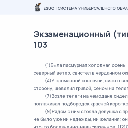
ESUO
| СИСТЕМА УНИВЕРСАЛЬНОГО ОБР
Экзаменационный (типо
103
(1)Была пасмурная холодная осень. (2
северный ветер, свистел в чердачном ок
(4)У сломанной коновязи, низко свесив
сторону, шевелил гривой, сеном на телег
(7)Возле телеги на чемодане сидел вих
поглаживал подбородок красной коротко
(9)Рядом с ним стояла девушка с припу
не было уже ни надежды, ни желания; он
что-то болезненно-невысказанное. (12)О