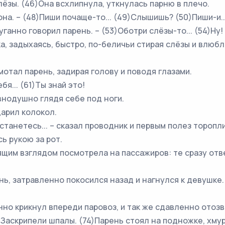
ы. (46)Она всхлипнула, уткнулась парню в плечо.
. – (48)Пиши почаще-то... (49)Слышишь? (50)Пиши-и..
нно говорил парень. – (53)Оботри слёзы-то... (54)Ну!
задыхаясь, быстро, по-беличьи стирая слёзы и влюблё
тал парень, задирая голову и поводя глазами.
... (61)Ты знай это!
нодушно глядя себе под ноги.
рил колокол.
анетесь... – сказал проводник и первым полез торопл
 рукою за рот.
м взглядом посмотрела на пассажиров: те сразу отверн
, затравленно покосился назад и нагнулся к девушке.
крикнул впереди паровоз, и так же сдавленно отозвал
)Заскрипели шпалы. (74)Парень стоял на подножке, хму