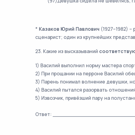
(97)Девушка сидела не шевелясь, глядя
*
Казаков Юрий Павлович
(1927–1982) – 
сценарист; один из крупнейших предста
23. Какие из высказываний
соответству
1) Василий выполнил норму мастера спор
2) При прощании на перроне Василий об
3) Парень понимал волнение девушки, н
4) Василий пытался разорвать отношения
5) Извозчик, привёзший пару на полуста
Ответ: _________________________