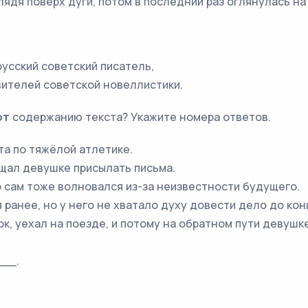
 поверх дуги, потом в последний раз оглянулась на п
русский советский писатель,
вителей советской новеллистики.
ют
содержанию текста? Укажите номера ответов.
та по тяжёлой атлетике.
ещал девушке присылать письма.
о сам тоже волновался из-за неизвестности будущего.
 ранее, но у него не хватало духу довести дело до кон
нок, уехал на поезде, и потому на обратном пути девуш
__.