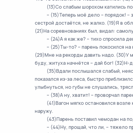
(13)Со слабым шорохом катились по пер
– (15)Теперь моё дело – порядок! – заг
сестрой достаётся, не жалко. (19)Я в об
(21)На соревнованиях был, видал: самол
– (24)А я как же? – тихо спросила де
– (25)Ты-то? – парень покосился на неё
(29)Мне на рекорды давить надо. (30)У м
буду, житуха начнётся – дай бог! (32)Н-да.
(35)Вдали послышался слабый, неясный
показался из-за леса, быстро приблизилс
улыбнуться, но губы не слушались, трясл
– (38)А ну, хватит! – проворчал парень
(41)Вагон мягко остановился возле ни
наружу.
(43)Парень поставил чемодан на подн
– (44)Ну, прощай, что ли, – тяжело про