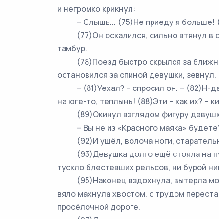
и негромко крикнул:
– Слышь... (75)Не приеду я больше! (
(77)Он оскалился, сильно втянул в себя
тамбур.
(78)Поезд быстро скрылся за ближним 
остановился за спиной девушки, зевнул.
– (81)Уехал? – спросил он. – (82)Н-да...
на юге-то, теплынь! (88)Эти – как их? – ки
(89)Окинул взглядом фигуру девушки,
– Вы не из «Красного маяка» будете? (9
(92)И ушёл, волоча ноги, старательн
(93)Девушка долго ещё стояла на пусто
тускло блестевших рельсов, ни бурой ник
(95)Наконец вздохнула, вытерла мокро
вяло махнула хвостом, с трудом переста
просёлочной дороге.