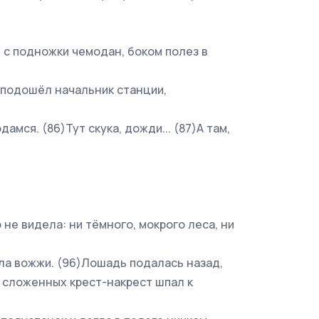
 с подножки чемодан, боком полез в
 подошёл начальник станции,
амся. (86)Тут скука, дожди... (87)А там,
е видела: ни тёмного, мокрого леса, ни
а вожжи. (96)Лошадь подалась назад,
и сложенных крест-накрест шпал к