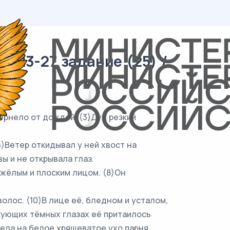
 23-27 задание (25) /
рнело от дождей. (3)Дул резкий
)Ветер откидывал у ней хвост на
ы и не открывала глаз.
жёлым и плоским лицом. (8)Он
ос. (10)В лице её, бледном и усталом,
кующих тёмных глазах её притаилось
рела на белое хрящеватое ухо парня.