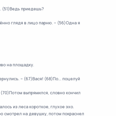
. (51)Ведь приедешь?
нно глядя в лицо парню. – (56)Одна я
иво на площадку.
улись. – (67)Вася! (68)По... поцелуй
 (70)Потом выпрямился, словно кончил
ось из леса короткое, глухое эхо.
ро смотрел на девушку, потом покраснел