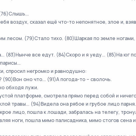
76)Слышь...
 воздух, сказал ещё что-то непонятное, злое и, взяв
лесом. (79)Стало тихо. (80)Шаркая по земле ногами,
 (83)Нынче все едут. (84)Скоро и я уеду... (85)На юг под
парисы...
 спросил негромко и равнодушно:
0)Вон оно что... (91)А погода-то – сволочь.
о обходя лужи.
й платформе, смотрела прямо перед собой и ничего н
лой травы... (94)Видела она рябое и грубое лицо парня.
е лицо, пошла к лошади, забралась на телегу, тронул
вляя ноги, пошла мимо палисадника, мимо стогов сена 