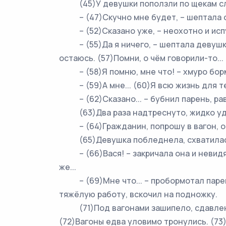
(45)У девушки поползли по щекам слёз
– (47)Скучно мне будет, – шептала она
– (52)Сказано уже, – неохотно и испуга
– (55)Да я ничего, – шептала девушка, 
остаюсь. (57)Помни, о чём говорили-то...
– (58)Я помню, мне что! – хмуро бормо
– (59)А мне... (60)Я всю жизнь для тебя
– (62)Сказано... – бубнил парень, рав
(63)Два раза надтреснуто, жидко уда
– (64)Гражданин, попрошу в вагон, ост
(65)Девушка побледнела, схватилась
– (66)Вася! – закричала она и невидящи
же...
– (69)Мне что... – пробормотал парень
тяжёлую работу, вскочил на подножку.
(71)Под вагонами зашипело, сдавленно 
(72)Вагоны едва уловимо тронулись. (73