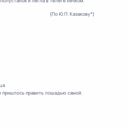
олустанок и легла в телеге ничком.
(По Ю.П. Казакову*)
ца.
ке пришлось править лошадью самой.