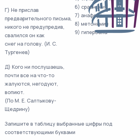
6) сравнение
Г) Не прислав
7) анафора
предварительного письма,
8) метонимия
никого не предупредив,
9) гипербола
свалился он как
снег на голову. (И. С.
Тургенев)
Д) Кого ни послушаешь,
почти все на что-то
жалуются, негодуют,
вопиют.
(По М. Е. Салтыкову-
Щедрину)
Запишите в таблицу выбранные цифры под
соответствующими буквами