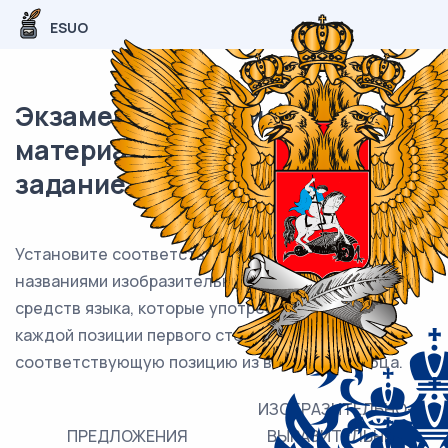
ESUO
Экзаменационный (типовой)
материал ЕГЭ / Русский / 22
задание (25) / 26
Установите соответствие между предложениями и
названиями изобразительно-выразительных
средств языка, которые употреблены в них: к
каждой позиции первого столбца подберите
соответствующую позицию из второго столбца.
ИЗОБРАЗИТЕЛЬНО-
ПРЕДЛОЖЕНИЯ
ВЫРАЗИТЕЛЬНЫЕ