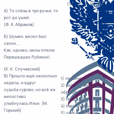
СРЕДСТВА ЯЗЫКА
А) То слёзы в три ручья, то
рот до ушей.
(Ф. А. Абрамов)
Б) Шумен, весел был
салон...
Как, однако, милы пляски
Перешедших Рубикон!..
(К. К. Случевский)
В) Прошло ещё несколько
1) лексический повтор
недель, и вдруг
2) риторическое
судьба сурово, но всё же
обращение
милостиво
3) градация
улыбнулась Илье. (М.
4) парцелляция
Горький)
5) олицетворение