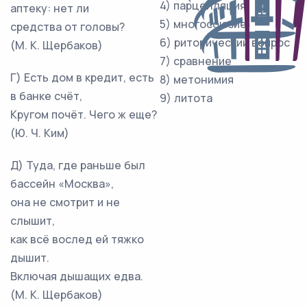
4) парцелляция
аптеку: нет ли
5) многосоюзие
средства от головы?
6) риторический вопрос
(М. К. Щербаков)
7) сравнение
Г) Есть дом в кредит, есть
8) метонимия
в банке счёт,
9) литота
Кругом почёт. Чего ж еще?
(Ю. Ч. Ким)
Д) Туда, где раньше был
бассейн «Москва»,
она не смотрит и не
слышит,
как всё вослед ей тяжко
дышит.
Включая дышащих едва.
(М. К. Щербаков)