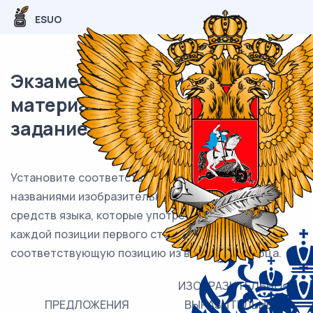
ESUO
Экзаменационный (типовой)
материал ЕГЭ / Русский / 22
задание (25) / 31
Установите соответствие между предложениями и
названиями изобразительно-выразительных
средств языка, которые употреблены в них: к
каждой позиции первого столбца подберите
соответствующую позицию из второго столбца.
ИЗОБРАЗИТЕЛЬНО-
ПРЕДЛОЖЕНИЯ
ВЫРАЗИТЕЛЬНЫЕ