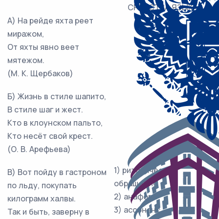
СРЕДСТВА ЯЗЫКА
А) На рейде яхта реет
миражом,
От яхты явно веет
мятежом.
(М. К. Щербаков)
Б) Жизнь в стиле шапито,
В стиле шаг и жест.
Кто в клоунском пальто,
Кто несёт свой крест.
(О. В. Арефьева)
1) риторическое
В) Вот пойду в гастроном
обращение
по льду, покупать
2) анафора
килограмм халвы.
3) ассонанс
Так и быть, заверну в